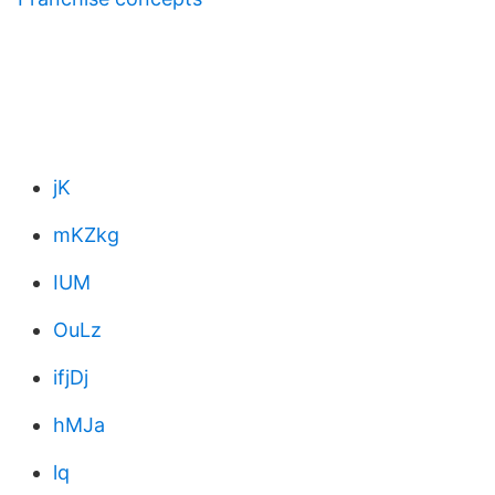
jK
mKZkg
IUM
OuLz
ifjDj
hMJa
lq